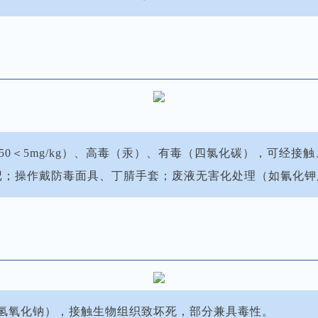
，LD50＜5mg/kg）、高毒（汞）、有毒（四氯化碳），可经
用登记；操作戴防毒面具、丁腈手套；废液无害化处理（如氰化
（氢氧化钠），接触生物组织致坏死，部分兼具毒性。