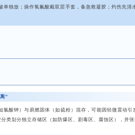
酸单独放；操作氢氟酸戴双层手套，备急救凝胶；灼伤先清水
离”
（如氯酸钾）与易燃固体（如硫粉）混存，可能因轻微震动
按分类划分独立存储区（如防爆区、剧毒区、腐蚀区），并张