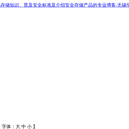
 【 字体：
大
中
小
】