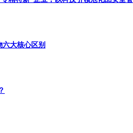
物六大核心区别
？