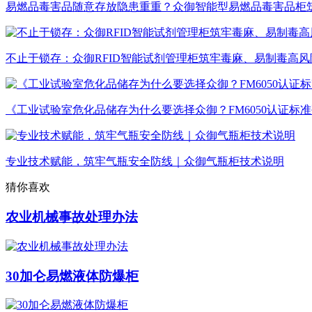
易燃品毒害品随意存放隐患重重？众御智能型易燃品毒害品柜
不止于锁存：众御RFID智能试剂管理柜筑牢毒麻、易制毒高
《工业试验室危化品储存为什么要选择众御？FM6050认证标
专业技术赋能，筑牢气瓶安全防线｜众御气瓶柜技术说明
猜你喜欢
农业机械事故处理办法
30加仑易燃液体防爆柜