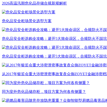
2026高温汛期危化品存储合规新规解析
危化品安全柜场景化选型方案
危化品安全柜选购全攻略：避开5大致命误区，合规防火不踩坑
​危化品安全柜选购全攻略：避开5大致命误区，合规防火不踩坑
从2017年银监会重大涉密泄密事故复盘众御ZOYET金融涉
​同为室外危化品储存柜，项目方案为何各有侧重？