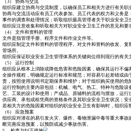
（3） 协商与交流
组织应建立协商与交流制度，以确保员工和相关方进行有关职
协商与交流活动应有员工代表参加。员工代表的权力和义务是
事件的调查和处理情况；听取组织最高管理者关于职业安全卫
组织应注意收集和听取相关方对职业安全卫生工作的意见和要
（4） 文件和资料的管理
文件是指管理手册、程序文件和作业文件等。
组织应制定文件和资料的管理程序。对文件和资料的收发、复
管场所。
组织应保证职业安全卫生管理体系的关键岗位得到现行的有关
（5） 运行控制
组织应从根本上消除或降低危害和危险因素，确保其运行不偏
全操作规程，明确规定运行标准和规范；对容易引起差错或由于操作
责，按照使用说明书定期保养和维护；对于组织购买使用的危
运行控制的主要内容包括：机械、电气、热工、特种与危险设
艺、工装的设计和使用；产成品、原辅料的流程与摆放，运行
供应商、承包或租凭商的资格条件及其职业安全卫生状况；安
若相关方的危险因素对组织的职业安全卫生有影响时，组织应
（6） 应急预案
组织应对潜在的易引发火灾、爆炸、毒物泄漏中毒等重大事故
断完善应急预案，以预防或减少事故伤害。
5． 检查与纠正措施