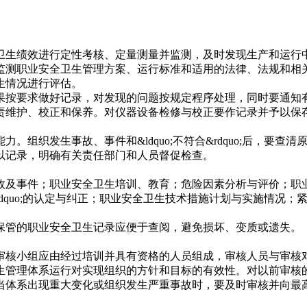
效进行定性考核、定量测量并监测，及时发现生产和运行中&ldq
监测职业安全卫生管理方案、运行标准和适用的法律、法规和相
生情况进行评估。
果按要求做好记录，对发现的问题按规定程序处理，同时要通知
责维护、校正和保养。对仪器设备检修与校正要作记录并予以保
。组织发生事故、事件和&ldquo;不符合&rdquo;后，要
以记录，明确有关责任部门和人员督促检查。
故及事件；职业安全卫生培训、教育；危险因素分析与评价；职
合&rdquo;的认定与纠正；职业安全卫生技术措施计划与实施情
保管的职业安全卫生记录应便于查阅，避免损坏、变质或遗失。
审核小组应由经过培训并具有资格的人员组成，审核人员与审核
生管理体系运行对实现组织的方针和目标的有效性。对以前审核
当体系出现重大变化或组织发生严重事故时，要及时审核并向最