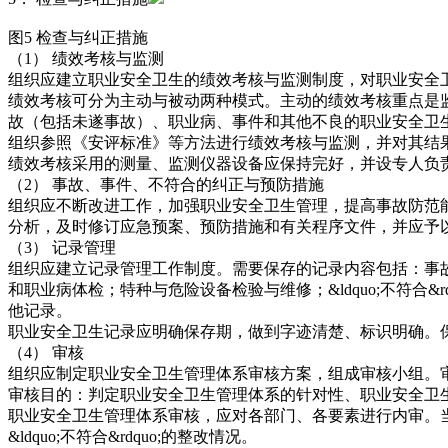
图5 检查与纠正措施
（1） 绩效考核与监测
组织应建立职业安全卫生的绩效考核与监测制度，对职业安全卫生绩
绩效考核可分为主动与被动两种模式。主动的绩效考核重点是
故（包括未遂事故）、职业病、事件和其他不良的职业安全卫
组织参照《安评标准》等方法进行绩效考核与监测，并对其结
绩效考核采用的测量、监测仪器设备应保持完好，并设专人负
（2） 事故、事件、不符合的纠正与预防措施
组织应不断改进工作，加强职业安全卫生管理，提高事故防范能力
分析，及时修订应急预案、预防措施和有关程序文件，并应予
（3） 记录管理
组织应建立记录管理工作制度。需要保存的记录内容包括：事
和职业病体检；特种与危险设备检验与维修；&ldquo;不符
他记录。
职业安全卫生记录应明确保存期，做到字迹清楚、标识明确。
（4） 审核
组织应制定职业安全卫生管理体系审核方案，组成审核小组。
审核目的：判定职业安全卫生管理体系的针对性、职业安全卫
职业安全卫生管理体系审核，应对各部门、各要素进行内审。
&ldquo;不符合&rdquo;的整改情况。