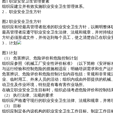
图1 职业安全卫生管理要素
组织应建立并有效实施职业安全卫生管理体系。
2． 职业安全卫生方针
图2 职业安全卫生方针
组织应有经最高管理者批准的职业安全卫生方针，以阐明整体
最高管理者应遵守职业安全卫生法律、法规和规章，并对持续
方针必须形成文件，并传达到每个员工，使之清楚自己在职业
3． 计划
图3 计划
（1） 危害辨识、危险评价和危险控制计划
组织应参照《机械工厂安全性评价标准》（以下简称《安评标
与运行经验和控制危险的措施相适应；明确培训需求和生产运
危害辨识、危险评价和危险控制计划内容包括：常规和非常规
业、临时用工、外来人员的活动；组织内或由外部提供的机械
动卫生及作业环境，特别是有毒有害作业场所。
在确立职业安全卫生目标时，组织必须考虑危险评价和控制结
（2） 执行法律、法规的要求
组织应严格遵守现行的职业安全卫生法律、法规和规章，并将
（3） 目标
组织应制定各内设机构的职业安全卫生工作目标。制定工作目