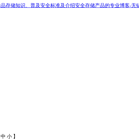
中
小
】