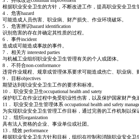
3． 持续改进continual improvement
根据职业安全卫生的方针，不断改进工作，提高职业安全卫生
4． 危害hazard
可能造成人员伤害、职业病、财产损失、作业环境破坏。
5． 危害辨识hazard identification
识别危害的存在并确定其性质的过程。
6． 事件incident
造成或可能造成事故的事件。
7． 相关方 interested parties
与机械工业组织职业安全卫生管理有关的个人或团体。
8． 不符合non-conformance
违背作业规程、规章或管理体系要求可能造成伤亡、职业病、
9． 目标objectives
期望达到职业安全卫生工作的要求和标准。
10． 职业安全卫生occupational health and satety
保护职工在作业过程中免受职业性伤害，以及保护国家财产免
11． 职业安全卫生管理体系 occupational health and safety managem
为实现职业安全卫生管理工作目标，通过完善的工作机制以保
12． 组织organization
具有法人资格的企业、事业单位或社团。
13．绩效 performance
根据职业安全卫生方针和目标，组织在控制和消除职业安全卫