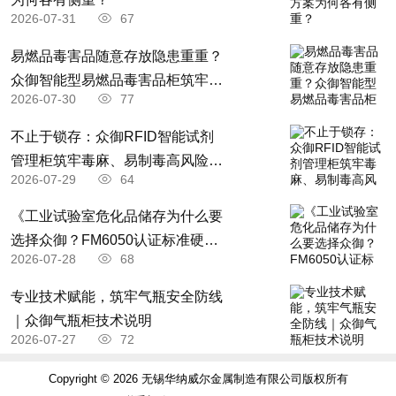
2026-07-31
67
易燃品毒害品随意存放隐患重重？
众御智能型易燃品毒害品柜筑牢全
2026-07-30
77
场景安全防线
不止于锁存：众御RFID智能试剂
管理柜筑牢毒麻、易制毒高风险药
2026-07-29
64
品全流程管控防线
《工业试验室危化品储存为什么要
选择众御？FM6050认证标准硬核
2026-07-28
68
优势全解析》
专业技术赋能，筑牢气瓶安全防线
｜众御气瓶柜技术说明
2026-07-27
72
Copyright © 2026 无锡华纳威尔金属制造有限公司版权所有