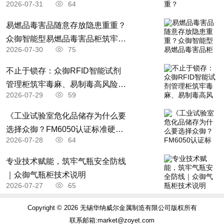
2026-07-31
64
易燃品毒害品随意存放隐患重重？
众御智能型易燃品毒害品柜筑牢全
2026-07-30
75
场景安全防线
不止于锁存：众御RFID智能试剂
管理柜筑牢毒麻、易制毒高风险药
2026-07-29
59
品全流程管控防线
《工业试验室危化品储存为什么要
选择众御？FM6050认证标准硬核
2026-07-28
64
优势全解析》
专业技术赋能，筑牢气瓶安全防线
｜众御气瓶柜技术说明
2026-07-27
65
Copyright © 2026 无锡华纳威尔金属制造有限公司版权所有
联系邮箱:market@zoyet.com