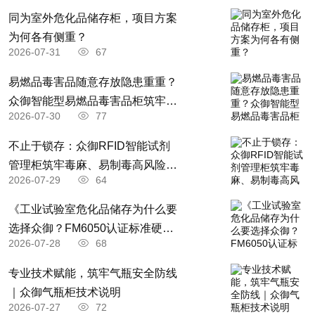
​同为室外危化品储存柜，项目方案
为何各有侧重？
2026-07-31
67
易燃品毒害品随意存放隐患重重？
众御智能型易燃品毒害品柜筑牢全
2026-07-30
77
场景安全防线
不止于锁存：众御RFID智能试剂
管理柜筑牢毒麻、易制毒高风险药
2026-07-29
64
品全流程管控防线
《工业试验室危化品储存为什么要
选择众御？FM6050认证标准硬核
2026-07-28
68
优势全解析》
专业技术赋能，筑牢气瓶安全防线
｜众御气瓶柜技术说明
2026-07-27
72